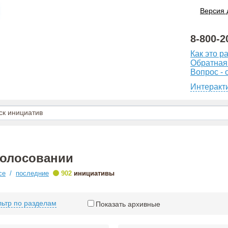
Версия 
8-800-2
Как это р
Обратная
Вопрос - 
Интеракт
голосовании
•
се
/
последние
902
инициативы
ьтр по разделам
Показать архивные