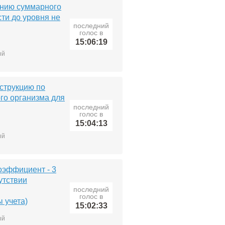
нию суммарного
ти до уровня не
последний
голос в
15:06:19
ый
нструкцию по
го организма для
последний
голос в
15:04:13
ый
эффициент - 3
утствии
последний
голос в
 учета)
15:02:33
ый