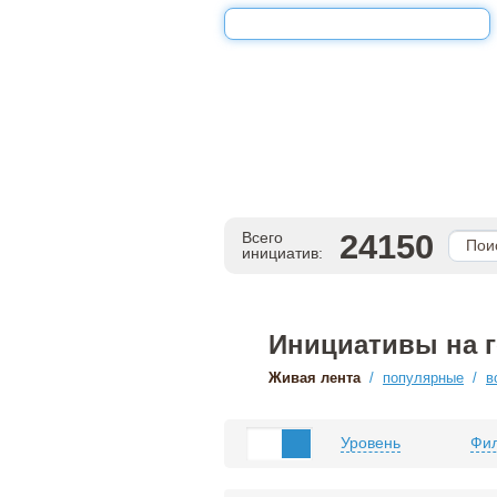
24150
Всего
инициатив:
Инициативы на 
Живая лента
/
популярные
/
в
Уровень
Фил