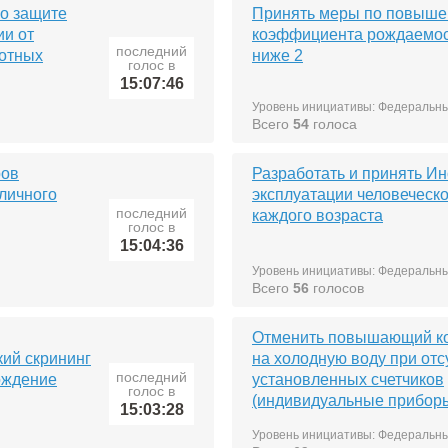
о защите
Принять меры по повыше
ии от
коэффициента рождаемос
последний
отных
ниже 2
голос в
15:07:46
Уровень инициативы: Федеральн
Всего
54
голоса
ров
Разработать и принять И
бличного
эксплуатации человеческо
последний
каждого возраста
голос в
15:04:36
Уровень инициативы: Федеральн
Всего
56
голосов
Отменить повышающий ко
ий скрининг
на холодную воду при отс
последний
ождение
установленных счетчиков
голос в
(индивидуальные приборы
15:03:28
Уровень инициативы: Федеральн