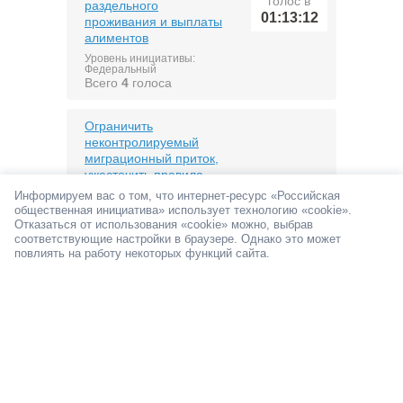
голос в
раздельного
01:13:12
проживания и выплаты
алиментов
Уровень инициативы:
Федеральный
Всего
4
голоса
Ограничить
неконтролируемый
миграционный приток,
ужесточить правила
последний
получения гражданства
Информируем вас о том, что интернет-ресурс «Российская
голос в
РФ и усилить
общественная инициатива» использует технологию «cookie».
01:06:32
ответственность
Отказаться от использования «cookie» можно, выбрав
соответствующие настройки в браузере. Однако это может
иностранных граждан
повлиять на работу некоторых функций сайта.
Уровень инициативы:
Федеральный
Всего
157
голосов
Публиковать в широком
и свободном доступе,
информацию о
последний
статистике смертей от
голос в
алкоголя
00:59:01