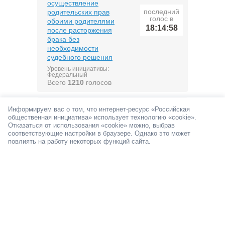
осуществление
последний
родительских прав
голос в
обоими родителями
18:14:58
после расторжения
брака без
необходимости
судебного решения
Уровень инициативы:
Федеральный
Всего
1210
голосов
Внедрить цифровой
Информируем вас о том, что интернет-ресурс «Российская
рубль поэтапно: сначала
общественная инициатива» использует технологию «cookie».
в госструктурах, затем
Отказаться от использования «cookie» можно, выбрав
последний
соответствующие настройки в браузере. Однако это может
добровольно для
голос в
повлиять на работу некоторых функций сайта.
граждан
18:14:27
Уровень инициативы:
Федеральный
Всего
1267
голосов
Увеличить лимит
суточных для
командировок по
последний
территории России до 5
голос в