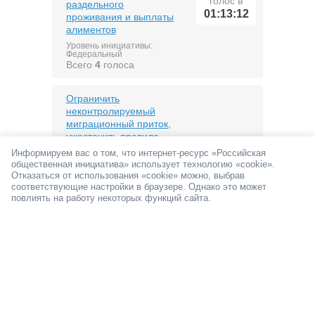
голос в
раздельного
01:13:12
проживания и выплаты
алиментов
Уровень инициативы:
Федеральный
Всего
4
голоса
Ограничить
неконтролируемый
миграционный приток,
ужесточить правила
последний
получения гражданства
Информируем вас о том, что интернет-ресурс «Российская
голос в
РФ и усилить
общественная инициатива» использует технологию «cookie».
01:06:32
ответственность
Отказаться от использования «cookie» можно, выбрав
соответствующие настройки в браузере. Однако это может
иностранных граждан
повлиять на работу некоторых функций сайта.
Уровень инициативы:
Федеральный
Всего
157
голосов
Публиковать в широком
и свободном доступе,
информацию о
последний
статистике смертей от
голос в
алкоголя
00:59:01