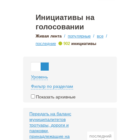
Инициативы на
голосовании
Живая лента
/
популярные
/
все
/
•
последние
902
инициативы
Уровень
Фильтр по разделам
Показать архивные
Передать на баланс
муниципалитетов
тротуары, дороги и
парковки,
последний
принадлежащие на