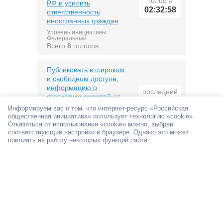
голос в
РФ и усилить
02:32:58
ответственность
иностранных граждан
Уровень инициативы:
Федеральный
Всего
8
голосов
Публиковать в широком
и свободном доступе,
информацию о
последний
статистике смертей от
голос в
алкоголя
02:32:17
Информируем вас о том, что интернет-ресурс «Российская
общественная инициатива» использует технологию «cookie».
Уровень инициативы:
Федеральный
Отказаться от использования «cookie» можно, выбрав
Всего
10
голосов
соответствующие настройки в браузере. Однако это может
повлиять на работу некоторых функций сайта.
Сохранить обязательное
ежегодное
декларирование
последний
доходов и имущества
голос в
должностных лиц
02:17:04
Уровень инициативы:
Федеральный
Всего
4688
голосов