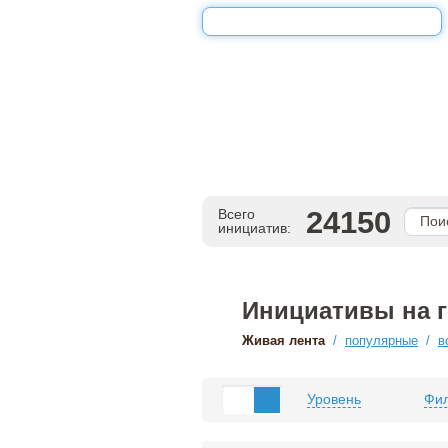
24150
Всего
инициатив:
Инициативы на 
Живая лента
/
популярные
/
в
Уровень
Фил