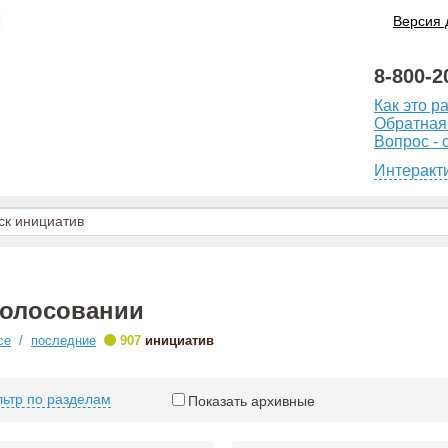
Версия 
8-800-2
Как это р
Обратная
Вопрос - 
Интеракт
голосовании
•
се
/
последние
907
инициатив
ьтр по разделам
Показать архивные